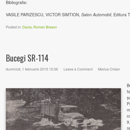
Bibliografie:
VASILE PARIZESCU, VICTOR SIMTION,
Salon Automobil
, Editura 
Posted in:
Dacia
,
Roman Brasov
Bucegi SR-114
duminică, 1 februarie 2015 15:36
|
Leave a Comment
|
Marius Crisan
B
f
ş
P
m
c
9
r