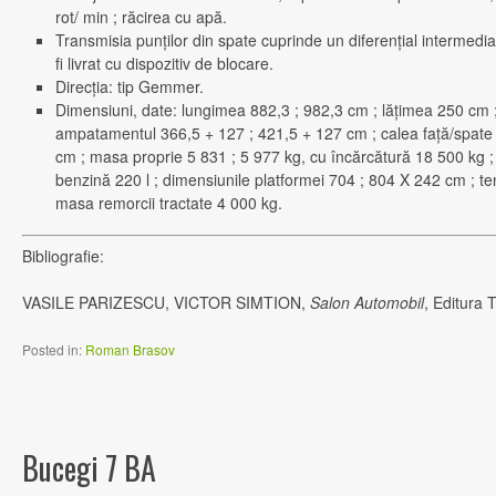
rot/ min ; răcirea cu apă.
Transmisia punţilor din spate cuprinde un diferenţial intermedia
fi livrat cu dispozitiv de blocare.
Direcţia: tip Gemmer.
Dimensiuni, date: lungimea 882,3 ; 982,3 cm ; lăţimea 250 cm 
ampatamentul 366,5 + 127 ; 421,5 + 127 cm ; calea faţă/spate 
cm ; masa proprie 5 831 ; 5 977 kg, cu încărcătură 18 500 kg ;
benzină 220 l ; dimensiunile platformei 704 ; 804 X 242 cm ; tens
masa remorcii tractate 4 000 kg.
Bibliografie:
VASILE PARIZESCU, VICTOR SIMTION,
Salon Automobil
, Editura 
Posted in:
Roman Brasov
Bucegi 7 BA