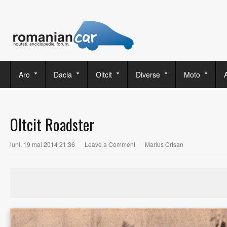
Aro
Dacia
Oltcit
Diverse
Moto
Oltcit Roadster
luni, 19 mai 2014 21:36
|
Leave a Comment
|
Marius Crisan