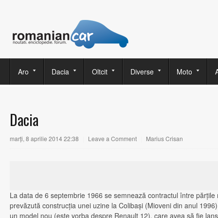
Aro
Dacia
Oltcit
Diverse
Moto
Dacia
marţi, 8 aprilie 2014 22:38
|
Leave a Comment
|
Marius Crisan
La data de 6 septembrie 1966 se semnează contractul între părţile 
prevăzută construcţia unei uzine la Colibaşi (Mioveni din anul 1996)
un model nou (este vorba despre Renault 12), care avea să fie lans