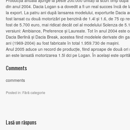
Producţia anuală ajunge la peste 200.000 unităţi la scurt timp dup
din anul 2004. Dacia Logan s-a dovedit a fi un real succes încă de la
la export. La patru ani după lansarea modelului, exporturile Dacia a
fost lansat cu două motorizări pe benzină de 1.4l şi 1.6, de 75 cp r
fost de 5.700 euro, mai ridicat decât cel al modelului Solenza de 5.1
versiuni: Ambiance, Preference şi Laureate. Tot în anul 2004 este op
Dacia Berlină şi Dacia Break, acestea fiind modelele derivate din g
ani (1969-2004) au fost fabricate în total 1.959.730 de maşini.
Anul 2005 aduce un record de producţie, fiind aproape de două ori 
an este lansată motorizarea 1.5l dci pe Logan. În acelaşi este oprit
Comments
comments
Posted in:
Fără categorie
Lasă un răspuns