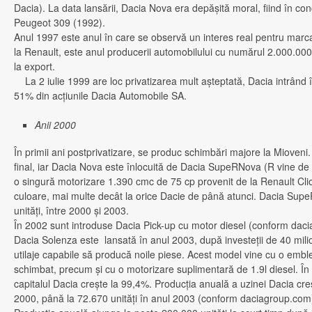
Dacia). La data lansării, Dacia Nova era depăşită moral, fiind în 
Peugeot 309 (1992).
Anul 1997 este anul în care se observă un interes real pentru mar
la Renault, este anul producerii automobilului cu numărul 2.000.000 
la export.
La 2 iulie 1999 are loc privatizarea mult aşteptată, Dacia intrând 
51% din acţiunile Dacia Automobile SA.
Anii 2000
În primii ani postprivatizare, se produc schimbări majore la Mioveni.
final, iar Dacia Nova este înlocuită de Dacia SupeRNova (R vine d
o singură motorizare 1.390 cmc de 75 cp provenit de la Renault Clio
culoare, mai multe decât la orice Dacie de până atunci. Dacia Su
unităţi, între 2000 şi 2003.
În 2002 sunt introduse Dacia Pick-up cu motor diesel (conform dac
Dacia Solenza este lansată în anul 2003, după investeţii de 40 mil
utilaje capabile să producă noile piese. Acest model vine cu o embl
schimbat, precum şi cu o motorizare suplimentară de 1.9l diesel. În 
capitalul Dacia creşte la 99,4%. Producţia anuală a uzinei Dacia creş
2000, până la 72.670 unităţi în anul 2003 (conform daciagroup.com