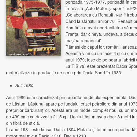
perioada 1975-1977, perioadă în care 
În revista „Auto Motor şi sport” nr.9
„Colaborarea cu Renault n-ar fi trebu
Când la sfârşitul anilor 70` Renault 
România a avut oportunitatea să mear
Franţa, dar cineva, undeva, a decis c
maşina românului”.
Rămaşi de capul lor, românii lansea
Aceasta vine cu un facelift şi cu o
anul 1979, iese de pe poarta fabricii d
La TIB 79` este prezentat Dacia Spor
materializeze în producţie de serie prin Dacia Sport în 1983.
Anii 1980
Anul 1980 este caracterzat prin aparita modelului experimental Dac
de Lăstun. Lăstunul apare pe fundalul crizei petroliere din anul 1973
preţurilor carburanţilor. Acesta era un model complet nou, cu un motor
de 499 cmc ce dezvolta 21,5 cp. Dacia Lăstun avea doar 3 metri lun
din fibră de sticlă.
În anul 1981 este lansat Dacia 1304 Pick-up şi tot în acea perioadă 
motor mai mic a Daciei 1310, Dacia 1210.