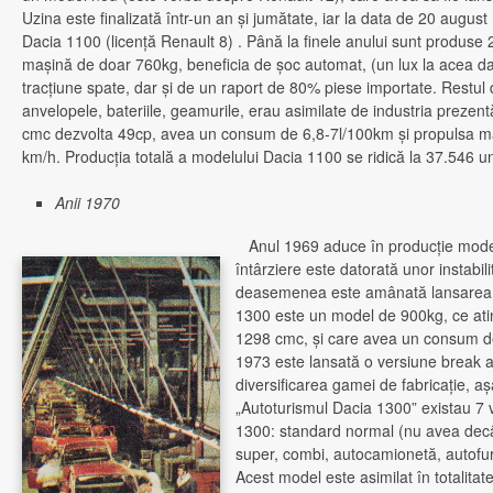
Uzina este finalizată într-un an şi jumătate, iar la data de 20 august
Dacia 1100 (licenţă Renault 8) . Până la finele anului sunt produs
maşină de doar 760kg, beneficia de şoc automat, (un lux la acea d
tracţiune spate, dar şi de un raport de 80% piese importate. Restu
anvelopele, bateriile, geamurile, erau asimilate de industria preze
cmc dezvolta 49cp, avea un consum de 6,8-7l/100km şi propulsa m
km/h. Producţia totală a modelului Dacia 1100 se ridică la 37.546 uni
Anii 1970
Anul 1969 aduce în producţie mode
întârziere este datorată unor instabili
deasemenea este amânată lansarea 
1300 este un model de 900kg, ce at
1298 cmc, şi care avea un consum de 
1973 este lansată o versiune break 
diversificarea gamei de fabricaţie, a
„Autoturismul Dacia 1300” existau 7 
1300: standard normal (nu avea decât 
super, combi, autocamionetă, autofur
Acest model este asimilat în totalita