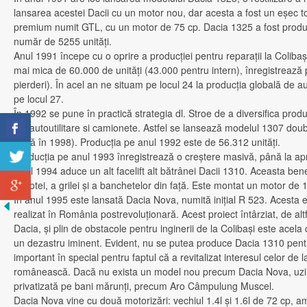
lansarea acestei Dacii cu un motor nou, dar acesta a fost un eşec to
premium numit GTL, cu un motor de 75 cp. Dacia 1325 a fost produs
număr de 5255 unităţi.
Anul 1991 începe cu o oprire a producţiei pentru reparaţii la Colibaşi
mai mica de 60.000 de unităţi (43.000 pentru intern), înregistrează p
pierderi). În acel an ne situam pe locul 24 la producţia globală de a
pe locul 27.
În 1992 se pune în practică strategia dl. Stroe de a diversifica prod
noi autoutilitare si camionete. Astfel se lansează modelul 1307 dou
până în 1998). Producţia pe anul 1992 este de 56.312 unităţi.
Producţia pe anul 1993 înregistrează o creştere masivă, până la apr
Anul 1994 aduce un alt facelift alt bătrânei Dacii 1310. Aceasta be
capotei, a grilei şi a banchetelor din faţă. Este montat un motor de
În anul 1995 este lansată Dacia Nova, numită iniţial R 523. Acesta e
realizat în România postrevoluţionară. Acest proiect întârziat, de altf
Dacia, şi plin de obstacole pentru inginerii de la Colibaşi este acel
un dezastru iminent. Evident, nu se putea produce Dacia 1310 pent
important în special pentru faptul că a revitalizat interesul celor de
românească. Dacă nu exista un model nou precum Dacia Nova, uzina d
privatizată pe bani mărunţi, precum Aro Câmpulung Muscel.
Dacia Nova vine cu două motorizări: vechiul 1.4l şi 1.6l de 72 cp, a