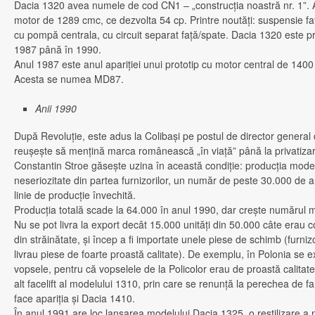
Dacia 1320 avea numele de cod CN1 – „construcţia noastră nr. 1”.
motor de 1289 cmc, ce dezvolta 54 cp. Printre noutăţi: suspensie faţ
cu pompă centrala, cu circuit separat faţă/spate. Dacia 1320 este 
1987 până în 1990.
Anul 1987 este anul apariţiei unui prototip cu motor central de 1400
Acesta se numea MD87.
Anii 1990
După Revoluţie, este adus la Colibaşi pe postul de director general 
reuşeşte să menţină marca românească „în viaţă” până la privatizare
Constantin Stroe găseşte uzina în această condiţie: producţia mode
neseriozitate din partea furnizorilor, un număr de peste 30.000 de an
linie de producţie învechită.
Producţia totală scade la 64.000 în anul 1990, dar creşte numărul ma
Nu se pot livra la export decât 15.000 unităţi din 50.000 câte erau c
din străinătate, şi încep a fi importate unele piese de schimb (furnizo
livrau piese de foarte proastă calitate). De exemplu, în Polonia se 
vopsele, pentru că vopselele de la Policolor erau de proastă calitat
alt facelift al modelului 1310, prin care se renunţă la perechea de fa
face apariţia şi Dacia 1410.
În anul 1991 are loc lansarea modelului Dacia 1325, o restilizare a