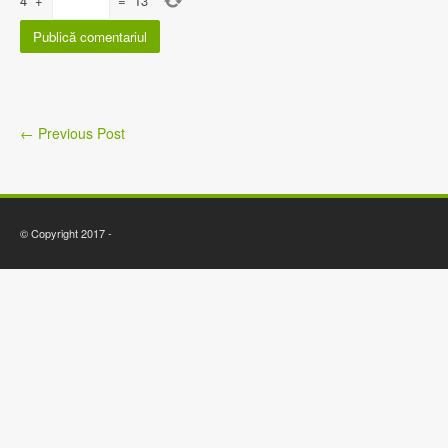
4
+
=
13
←
Previous Post
© Copyright 2017 -