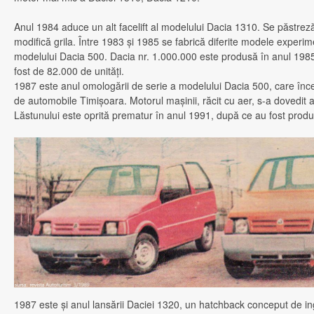
Anul 1984 aduce un alt facelift al modelului Dacia 1310. Se păstreză
modifică grila. Între 1983 şi 1985 se fabrică diferite modele experime
modelului Dacia 500. Dacia nr. 1.000.000 este produsă în anul 1985
fost de 82.000 de unităţi.
1987 este anul omologării de serie a modelului Dacia 500, care înce
de automobile Timişoara. Motorul maşinii, răcit cu aer, s-a dovedit a fi 
Lăstunului este oprită prematur în anul 1991, după ce au fost produ
1987 este şi anul lansării Daciei 1320, un hatchback conceput de ing