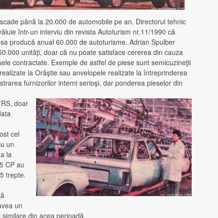
scade până la 20.000 de automobile pe an. Directorul tehnic
luie într-un interviu din revista Autoturism nr.11/1990 că
i sa producă anual 60.000 de autoturisme. Adrian Spulber
50.000 unităţi, doar că nu poate satisface cererea din cauza
iesele contractate. Exemple de astfel de piese sunt semicuzineţii
e realizate la Orăştie sau anvelopele realizate la întreprinderea
strarea furnizorilor interni serioşi, dar ponderea pieselor din
TRS, doar
data
ost cel
cu un
a la
.5 CP au
5 trepte.
ţă
 avea un
 similare din acea perioadă.