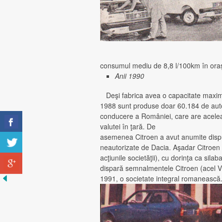
consumul mediu de 8,8 l/100km în ora
Anii 1990
Deşi fabrica avea o capacitate maximă
1988 sunt produse doar 60.184 de auto
conducere a României, care are aceleaşi
valutei în ţară. De
asemenea Citroen a avut anumite disp
neautorizate de Dacia. Aşadar Citroen 
acţiunile societăţii), cu dorinţa ca silab
dispară semnalmentele Citroen (acel V 
1991, o societate integral romanească