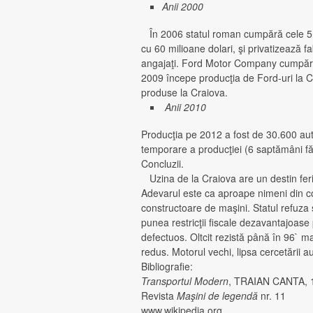
Anii 2000
În 2006 statul roman cumpără cele 5
cu 60 milioane dolari, şi privatizează 
angajaţi. Ford Motor Company cumpără 7
2009 începe producţia de Ford-uri la 
produse la Craiova.
Anii 2010
Producţia pe 2012 a fost de 30.600 aut
temporare a producţiei (6 saptămâni fă
Concluzii.
Uzina de la Craiova are un destin feric
Adevarul este ca aproape nimeni din co
constructoare de maşini. Statul refuza
punea restricţii fiscale dezavantajoas
defectuos. Oltcit rezistă până în 96` ma
redus. Motorul vechi, lipsa cercetării a
Bibliografie:
Transportul Modern
, TRAIAN CANTA, 
Revista
Maşini de legendă
nr. 11
www.wikipedia.org