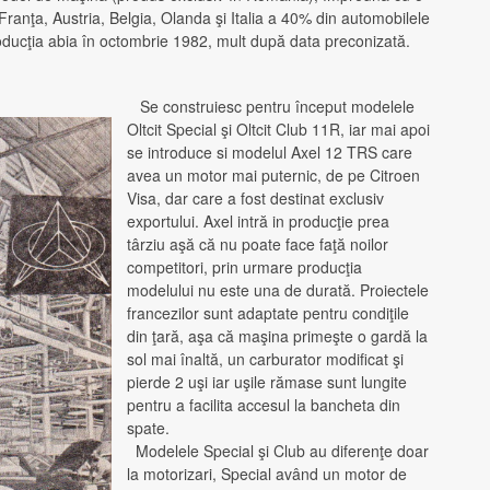
Franţa, Austria, Belgia, Olanda şi Italia a 40% din automobilele
ducţia abia în octombrie 1982, mult după data preconizată.
Se construiesc pentru început modelele
Oltcit Special şi Oltcit Club 11R, iar mai apoi
se introduce si modelul Axel 12 TRS care
avea un motor mai puternic, de pe Citroen
Visa, dar care a fost destinat exclusiv
exportului. Axel intră in producţie prea
târziu aşă că nu poate face faţă noilor
competitori, prin urmare producţia
modelului nu este una de durată. Proiectele
francezilor sunt adaptate pentru condiţile
din ţară, aşa că maşina primeşte o gardă la
sol mai înaltă, un carburator modificat şi
pierde 2 uşi iar uşile rămase sunt lungite
pentru a facilita accesul la bancheta din
spate.
Modelele Special şi Club au diferenţe doar
la motorizari, Special având un motor de