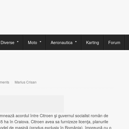
Diverse
Moto
Aeronautica
Karting
Forum
ments
|
Marius Crisan
ează acordul între Citroen şi guvernul socialist român de
35 ha în Craiova. Citroen avea sa furnizeze licenţa, planurile
 model de maşină (produs exclusiv în România), împreună cu o