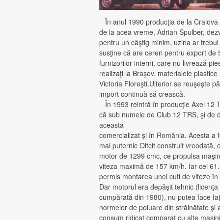
În anul 1990 producţia de la Craiova 
de la acea vreme, Adrian Spulber, dezvă
pentru un câştig minim, uzina ar trebu
susţine că are cereri pentru export de 
furnizorilor interni, care nu livrează p
realizaţi la Braşov, materialele plastic
Victoria Floreşti.Ulterior se reuşeşte pă
import continuă să crească.
În 1993 reintră în producţie Axel 12 
că sub numele de Club 12 TRS, şi de 
aceasta
comercializat şi în România. Acesta a f
mai puternic Oltcit construit vreodată, 
motor de 1299 cmc, ce propulsa maşin
viteza maximă de 157 km/h. Iar cei 61
permis montarea unei cuti de viteze în 
Dar motorul era depăşit tehnic (licenţa
cumpărată din 1980), nu putea face fa
normelor de poluare din străinătate şi
consum ridicat comparat cu alte maşini