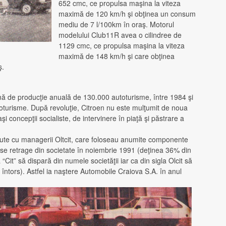
652 cmc, ce propulsa maşina la viteza
maximă de 120 km/h şi obţinea un consum
mediu de 7 l/100km în oraş. Motorul
modelului Club11R avea o cilindree de
1129 cmc, ce propulsa maşina la viteza
maximă de 148 km/h şi care obţinea
ş.
 de producţie anuală de 130.000 autoturisme, între 1984 şi
turisme. După revoluţie, Citroen nu este mulţumit de noua
 concepţii socialiste, de intervinere în piaţă şi păstrare a
ute cu managerii Oltcit, care foloseau anumite componente
se retrage din societate în noiembrie 1991 (deţinea 36% din
a “Cit” să dispară din numele societăţii iar ca din sigla Olcit să
întors). Astfel ia naştere Automobile Craiova S.A. în anul
.