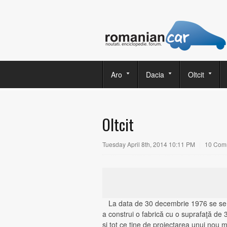
Aro
Dacia
Oltcit
Oltcit
Tuesday April 8th, 2014 10:11 PM
|
10 Com
La data de 30 decembrie 1976 se semn
a construi o fabrică cu o suprafaţă de 
şi tot ce ţine de proiectarea unui nou