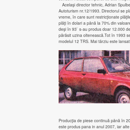
Acelaşi director tehnic, Adrian Spulber,
Autoturism nr.12/1993. Directorul se p
vreme, în care sunt restricţionate plăţil
plăţi în dolari a până la 70% din valoare
deşi în 93` s-au produs doar 12.000 d
părăsit uzina oltenească.Tot în 1993 se
modelul 12 TRS. Mai târziu este lansa
Producţia de piese continuă până în 2
este produs pana in anul 2007, iar alt