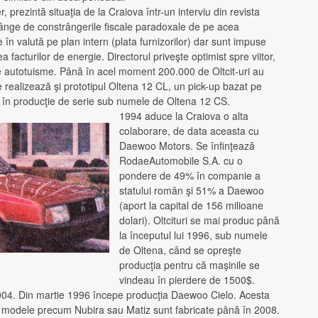
 prezintă situaţia de la Craiova într-un interviu din revista
lânge de constrângerile fiscale paradoxale de pe acea
e în valută pe plan intern (plata furnizorilor) dar sunt impuse
a facturilor de energie. Directorul priveşte optimist spre viitor,
e autotuisme. Până în acel moment 200.000 de Oltcit-uri au
 realizează şi prototipul Oltena 12 CL, un pick-up bazat pe
t în producţie de serie sub numele de Oltena 12 CS.
1994 aduce la Craiova o alta
colaborare, de data aceasta cu
Daewoo Motors. Se înfinţează
RodaeAutomobile S.A. cu o
pondere de 49% în companie a
statului român şi 51% a Daewoo
(aport la capital de 156 milioane
dolari). Oltcituri se mai produc până
la începutul lui 1996, sub numele
de Oltena, când se opreşte
producţia pentru că maşinile se
vindeau în pierdere de 1500$.
004. Din martie 1996 începe producţia Daewoo Cielo. Acesta
e modele precum Nubira sau Matiz sunt fabricate până în 2008.