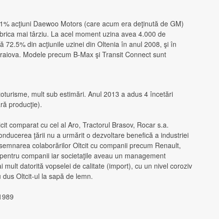
1% acţiuni Daewoo Motors (care acum era deţinută de GM)
fabrica mai târziu. La acel moment uzina avea 4.000 de
2.5% din acţiunile uzinei din Oltenia în anul 2008, şi în
Craiova. Modele precum B-Max şi Transit Connect sunt
oturisme, mult sub estimări. Anul 2013 a adus 4 încetări
ră producţie).
it comparat cu cel al Aro, Tractorul Brasov, Rocar s.a.
nducerea ţării nu a urmărit o dezvoltare benefică a industriei
 semnarea colaborărilor Oltcit cu companii precum Renault,
e pentru companii iar societaţile aveau un management
i mult datorită vopselei de calitate (import), cu un nivel coroziv
u dus Oltcit-ul la sapă de lemn.
1989