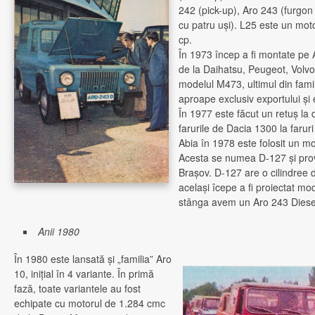
242 (pick-up), Aro 243 (furgon
cu patru uşi). L25 este un mo
cp.
În 1973 încep a fi montate pe 
de la Daihatsu, Peugeot, Volvo
modelul M473, ultimul din fami
aproape exclusiv exportului şi
În 1977 este făcut un retuş la d
farurile de Dacia 1300 la farur
Abia în 1978 este folosit un m
Acesta se numea D-127 şi prov
Braşov. D-127 are o cilindree 
acelaşi îcepe a fi proiectat mo
stânga avem un Aro 243 Diesel
Anii 1980
În 1980 este lansată şi „familia” Aro
10, iniţial în 4 variante. În primă
fază, toate variantele au fost
echipate cu motorul de 1.284 cmc