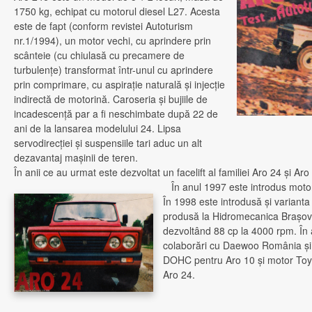
1750 kg, echipat cu motorul diesel L27. Acesta
este de fapt (conform revistei Autoturism
nr.1/1994), un motor vechi, cu aprindere prin
scânteie (cu chiulasă cu precamere de
turbulenţe) transformat într-unul cu aprindere
prin comprimare, cu aspiraţie naturală şi injecţie
indirectă de motorină. Caroseria şi bujiile de
incadescenţă par a fi neschimbate după 22 de
ani de la lansarea modelului 24. Lipsa
servodirecţiei şi suspensiile tari aduc un alt
dezavantaj maşinii de teren.
În anii ce au urmat este dezvoltat un facelift al familiei Aro 24 şi Aro
În anul 1997 este introdus motor
În 1998 este introdusă şi varianta
produsă la Hidromecanica Braşov)
dezvoltând 88 cp la 4000 rpm. În
colaborări cu Daewoo România şi
DOHC pentru Aro 10 şi motor Toy
Aro 24.