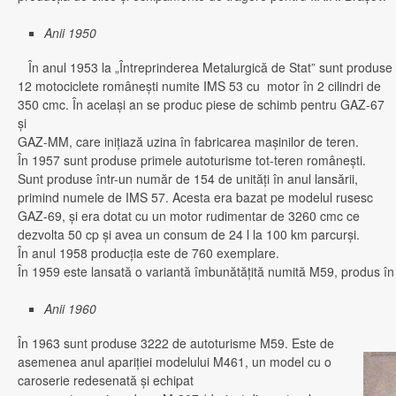
Anii 1950
În anul 1953 la „Întreprinderea Metalurgică de Stat” sunt produse
12 motociclete româneşti numite IMS 53 cu motor în 2 cilindri de
350 cmc. În acelaşi an se produc piese de schimb pentru GAZ-67
şi
GAZ-MM, care iniţiază uzina în fabricarea maşinilor de teren.
În 1957 sunt produse primele autoturisme tot-teren româneşti.
Sunt produse într-un număr de 154 de unităţi în anul lansării,
primind numele de IMS 57. Acesta era bazat pe modelul rusesc
GAZ-69, şi era dotat cu un motor rudimentar de 3260 cmc ce
dezvolta 50 cp şi avea un consum de 24 l la 100 km parcurşi.
În anul 1958 producţia este de 760 exemplare.
În 1959 este lansată o variantă îmbunătăţită numită M59, produs în
Anii 1960
În 1963 sunt produse 3222 de autoturisme M59. Este de
asemenea anul apariţiei modelului M461, un model cu o
caroserie redesenată şi echipat