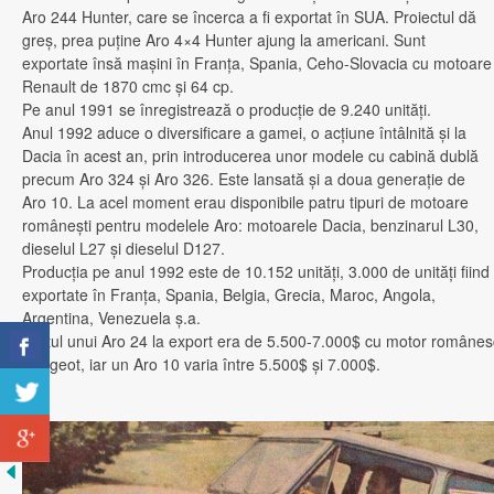
Aro 244 Hunter, care se încerca a fi exportat în SUA. Proiectul dă
greş, prea puţine Aro 4×4 Hunter ajung la americani. Sunt
exportate însă maşini în Franţa, Spania, Ceho-Slovacia cu motoare
Renault de 1870 cmc şi 64 cp.
Pe anul 1991 se înregistrează o producţie de 9.240 unităţi.
Anul 1992 aduce o diversificare a gamei, o acţiune întâlnită şi la
Dacia în acest an, prin introducerea unor modele cu cabină dublă
precum Aro 324 şi Aro 326. Este lansată şi a doua generaţie de
Aro 10. La acel moment erau disponibile patru tipuri de motoare
româneşti pentru modelele Aro: motoarele Dacia, benzinarul L30,
dieselul L27 şi dieselul D127.
Producţia pe anul 1992 este de 10.152 unităţi, 3.000 de unităţi fiind
exportate în Franţa, Spania, Belgia, Grecia, Maroc, Angola,
Argentina, Venezuela ş.a.
Preţul unui Aro 24 la export era de 5.500-7.000$ cu motor românes
Peugeot, iar un Aro 10 varia între 5.500$ şi 7.000$.