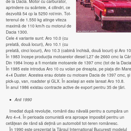
de la Dacia. Motor cu carburator,
aprindere cu scânteie, 4 cilindri, ce
dezvoltă 54 cp la 5250 rot/min. Tot-
terenul de 1.550 kg atinge viteza
maximă de 110 km/h cu motorul de
Dacia 1300.
Cele 4 variante sunt: Aro 10.0 (cu
prelată, două locuri), Aro 10.1 (cu
prelată, cinci locuri), Aro 10.3 (cabină închisă, două locuri) şi Aro 10
În 1983 începe producţia motoarelor diesel L27 de 2660 cmc la C
Din 1984 încep a fi montate motoarele de 1397 cmc (tot de la Dacia
În 1985 este introdus Aro 10 cu volan pe dreapta, pe piaţa din Mar
4×4 Duster. Acestea erau dotate cu motoare Dacia de 1397 cmc, şi e
pick-up, van, roadster şi GLX. În acelaşi an este lansat Aro 10.8.
În anul 1986 existau contracte active de export pentru 35 de ţări.
Anii 1990
Imediat după revoluţie, românii dau năvală pentru a cumpăra un
Aro 4×4. În perioada comunistă era aproape imposibil pentru un
cetăţean de rând să deţină un automobil tot-teren românesc.
În 1990 este prezentat la Târgul Internaţional Bucureşti modelul