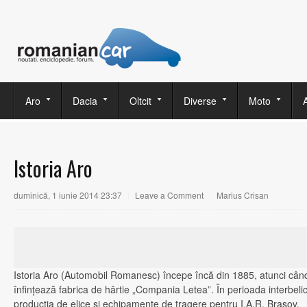
Aro
Dacia
Oltcit
Diverse
Moto
Istoria Aro
duminică, 1 iunie 2014 23:37
|
Leave a Comment
|
Marius Crisan
Istoria Aro (Automobil Romanesc) începe încă din 1885, atunci câ
înfinţează fabrica de hârtie „Compania Letea”. În perioada interbelic
producţia de elice şi echipamente de tragere pentru I.A.R. Braşov.