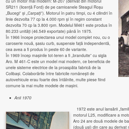
cu un motor mai modern: M-207 (derivat din motorul
SR211 (licenţă Ford) de pe camioanele Steagul Roşu
„Bucegi” şi „Carpaţi”). Motorul în patru timpi, cu 4 cilindri în
linie dezvolta 77 cp la 4.000 rpm şi în regim constant
dezvolta 70 cp la 3.800 rpm. Modelul M461 este produs în
80.233 unităţi (46.549 exportate) până în 1975.
În 1966 începe proiectarea unui model complet nou, cu o
caroserie nouă, şasiu curb, suspensie faţă independentă,
cea avea a fi produs în peste 60 de variante.
În 1969 încep maşinile tot-teren a fi „branduite” cu sigla
Aro. M 461-C este un model mai modern, ce beneficia de
unele sisteme electrice de la proaspăta fabrică de la
Colibaşi. Colaborările între fabricile româneşti de
autovehicule erau foarte des întâlnite, multe piese fiind
comune la mai multe modele de maşini.
Anii 1970
1972 este anul lansării „familie
motorul L25, modificare a moto
Aro 24 are două modele de baz
(două uşi) din care au derivat