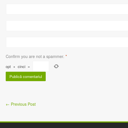
Confirm you are not a spammer.
*
opt
×
cinci
=
←
Previous Post