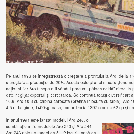
Pe anul 1993 se înregistrează o creştere a profitului la Aro, de la 4
o creştere a producţiei de 20%. Acesta este şi anul în care „fenomen
naţional, iar Aro începe a fi vândut precum „pâinea caldă” direct la p
este neglijat exportul şi cercetarea. Se continuă totuşi diversificare
10.6, Aro 10.8 cu cabină carosată (prelata înlocuită cu tablă), Aro 10
4,5 m lungime, 1400kg masă, motor Dacia 1397 cmc de 62 cp şi un
În anul 1994 este lansat modelul Aro 246, o
combinaţie între modelele Aro 243 şi Aro 244.
Aro 246 este un model de 5 + 2 locuri, masă de