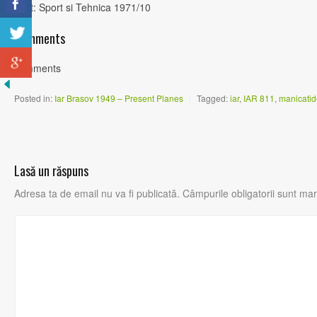
Text: Sport si Tehnica 1971/10
Comments
comments
Posted in:
Iar Brasov 1949 – Present Planes
|
Tagged:
iar
,
IAR 811
,
manicatid
Lasă un răspuns
Adresa ta de email nu va fi publicată.
Câmpurile obligatorii sunt ma