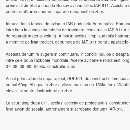
premiului de Stat a creat la Brasov avionul biloc IAR 811. Acesta a 
pentru realizarea unor noi aparate romanesti de zbor.
Intrucat fosta fabrica de avioane IAR (Industria Aeronautica Roman
intre timp in cunoscuta fabrica de tractoare, constructia IAR 811 a 
de reparatii material volant). A fost in acelasi timp laudabila hotara
a mentine pe linia traditiei, denumirea de IAR 811 pentru aparatele c
Aceasta denumire sugera in continuare, in conditii noi, pe o treapta
intre cele doua razboaie mondiale. Aceste avioanele romanesti origi
37, 38, 39, 80, 81 etc. construite la noi.
Acest prim avion de dupa razboi,
IAR 811
, de constructie lemnoasa
numai 60cp. Atingea in zbor o viteza maxima de 150km/ora. Vizibilit
elev cit si pentru instructorul de zbor.
La scurt timp dupa 811, acelasi colectiv de proiectanti si constructo
fiind avion de scoala, antrenament si acrobatie denumit IAR-813.