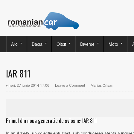
Aro
Dacia
Oltcit
Diverse
Moto
IAR 811
vineri, 27 iunie 2014 17:06
|
Leave a Comment
|
Marius Crisan
Primul din noua generatie de avioane: IAR 811
In anul 1949, un colectiv entuziast, sub conducerea atenta a ingine