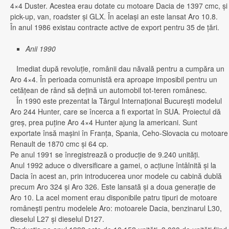
4×4 Duster. Acestea erau dotate cu motoare Dacia de 1397 cmc, şi e
pick-up, van, roadster şi GLX. În acelaşi an este lansat Aro 10.8.
În anul 1986 existau contracte active de export pentru 35 de ţări.
Anii 1990
Imediat după revoluţie, românii dau năvală pentru a cumpăra un
Aro 4×4. În perioada comunistă era aproape imposibil pentru un
cetăţean de rând să deţină un automobil tot-teren românesc.
În 1990 este prezentat la Târgul Internaţional Bucureşti modelul
Aro 244 Hunter, care se încerca a fi exportat în SUA. Proiectul dă
greş, prea puţine Aro 4×4 Hunter ajung la americani. Sunt
exportate însă maşini în Franţa, Spania, Ceho-Slovacia cu motoare
Renault de 1870 cmc şi 64 cp.
Pe anul 1991 se înregistrează o producţie de 9.240 unităţi.
Anul 1992 aduce o diversificare a gamei, o acţiune întâlnită şi la
Dacia în acest an, prin introducerea unor modele cu cabină dublă
precum Aro 324 şi Aro 326. Este lansată şi a doua generaţie de
Aro 10. La acel moment erau disponibile patru tipuri de motoare
româneşti pentru modelele Aro: motoarele Dacia, benzinarul L30,
dieselul L27 şi dieselul D127.