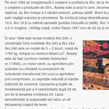
Pe anul 1993 se înregistrează o creştere a profitului la Aro, de la 4
o creştere a producţiei de 20%. Acesta este şi anul în care „fenomen
naţional, iar Aro începe a fi vândut precum „pâinea caldă” direct la p
este neglijat exportul şi cercetarea. Se continuă totuşi diversificare
10.6, Aro 10.8 cu cabină carosată (prelata înlocuită cu tablă), Aro 10
4,5 m lungime, 1400kg masă, motor Dacia 1397 cmc de 62 cp şi un
În anul 1994 este lansat modelul Aro 246, o
combinaţie între modelele Aro 243 şi Aro 244.
Aro 246 este un model de 5 + 2 locuri, masă de
1750 kg, echipat cu motorul diesel L27. Acesta
este de fapt (conform revistei Autoturism
nr.1/1994), un motor vechi, cu aprindere prin
scânteie (cu chiulasă cu precamere de
turbulenţe) transformat într-unul cu aprindere
prin comprimare, cu aspiraţie naturală şi injecţie
indirectă de motorină. Caroseria şi bujiile de
incadescenţă par a fi neschimbate după 22 de
ani de la lansarea modelului 24. Lipsa
servodirecţiei şi suspensiile tari aduc un alt
dezavantaj maşinii de teren.