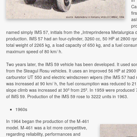
In
Ca
fir
as
pr
named simply IMS 57, initials from the „Intreprinderea Metalurgica d
production. IMS 57 had an four-cylinder, 3260 cc, 50 HP at 2800 rpm
total weight of 2265 kg, a load capacity of 650 kg, and a fuel consu
maximum speed of 80 km/ h.
Two years later, the IMS 59 vehicle has been developed. It used 
from the Steagul Rosu vehicles. It uses an improved 56 HP at 290
carburetor UT 550 and electric windscreen wipers (the IMS 57 ha
was increased at 90 km/ h, the fuel consumption was reduced to 2
slope climb was increased at 30
º
from 25
º
. In 1959 were produced 
of IMS 59. Production of the IMS 59 rose to 3222 units in 1963.
1960s
In 1964 began the production of the M-461
model. M-461 was a lot more competitive,
regarding reliability, performances and