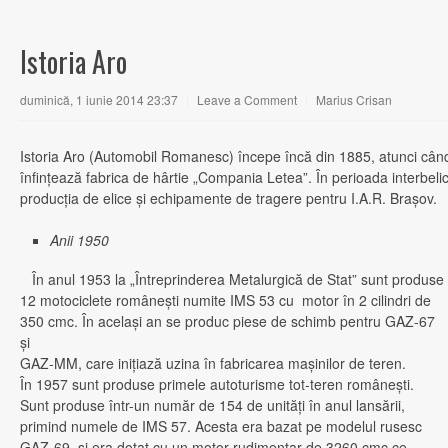
Istoria Aro
duminică, 1 iunie 2014 23:37
|
Leave a Comment
|
Marius Crisan
Istoria Aro (Automobil Romanesc) începe încă din 1885, atunci câ
înfinţează fabrica de hârtie „Compania Letea”. În perioada interbelic
producţia de elice şi echipamente de tragere pentru I.A.R. Braşov.
Anii 1950
În anul 1953 la „Întreprinderea Metalurgică de Stat” sunt produse
12 motociclete româneşti numite IMS 53 cu motor în 2 cilindri de
350 cmc. În acelaşi an se produc piese de schimb pentru GAZ-67
şi
GAZ-MM, care iniţiază uzina în fabricarea maşinilor de teren.
În 1957 sunt produse primele autoturisme tot-teren româneşti.
Sunt produse într-un număr de 154 de unităţi în anul lansării,
primind numele de IMS 57. Acesta era bazat pe modelul rusesc
GAZ-69, şi era dotat cu un motor rudimentar de 3260 cmc ce