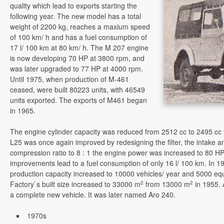
quality which lead to exports starting the
following year. The new model has a total
weight of 2200 kg, reaches a maxium speed
of 100 km/ h and has a fuel consumption of
17 l/ 100 km at 80 km/ h. The M 207 engine
is now developing 70 HP at 3800 rpm, and
was later upgraded to 77 HP at 4000 rpm.
Until 1975, when production of M-461
ceased, were built 80223 units, with 46549
units exported. The exports of M461 began
in 1965.
The engine cylinder capacity was reduced from 2512 cc to 2495 cc
L25 was once again improved by redesigning the filter, the intake a
compression ratio to 8 : 1 the engine power was increased to 80 H
improvements lead to a fuel consumption of only 16 l/ 100 km. In 1
production capacity increased to 10000 vehicles/ year and 5000 equ
2
2
Factory`s built size increased to 33000 m
from 13000 m
in 1955. 
a complete new vehicle. It was later named Aro 240.
1970s