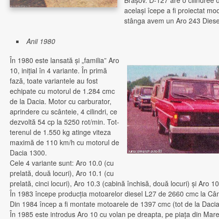
Braşov. D-127 are o cilindree 
acelaşi îcepe a fi proiectat mo
stânga avem un Aro 243 Diesel
Anii 1980
În 1980 este lansată şi „familia” Aro
10, iniţial în 4 variante. În primă
fază, toate variantele au fost
echipate cu motorul de 1.284 cmc
de la Dacia. Motor cu carburator,
aprindere cu scânteie, 4 cilindri, ce
dezvoltă 54 cp la 5250 rot/min. Tot-
terenul de 1.550 kg atinge viteza
maximă de 110 km/h cu motorul de
Dacia 1300.
Cele 4 variante sunt: Aro 10.0 (cu
prelată, două locuri), Aro 10.1 (cu
prelată, cinci locuri), Aro 10.3 (cabină închisă, două locuri) şi Aro 10
În 1983 începe producţia motoarelor diesel L27 de 2660 cmc la C
Din 1984 încep a fi montate motoarele de 1397 cmc (tot de la Dacia
În 1985 este introdus Aro 10 cu volan pe dreapta, pe piaţa din Mar