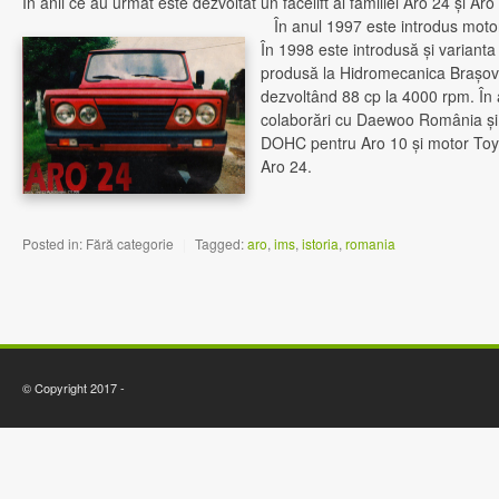
În anii ce au urmat este dezvoltat un facelift al familiei Aro 24 şi Aro
În anul 1997 este introdus motor
În 1998 este introdusă şi varianta
produsă la Hidromecanica Braşov)
dezvoltând 88 cp la 4000 rpm. În
colaborări cu Daewoo România şi
DOHC pentru Aro 10 şi motor Toy
Aro 24.
Posted in:
Fără categorie
|
Tagged:
aro
,
ims
,
istoria
,
romania
© Copyright 2017 -