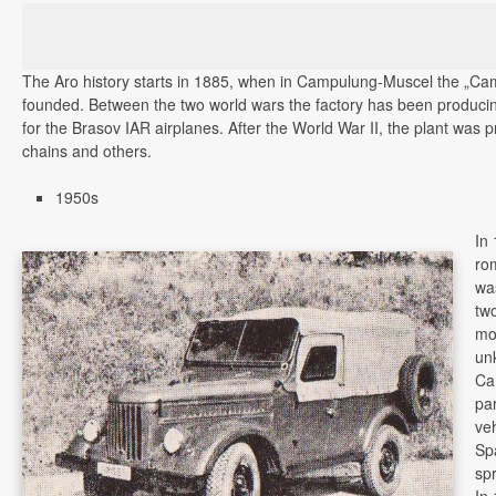
The Aro history starts in 1885, when in Campulung-Muscel the „Cam
founded. Between the two world wars the factory has been producin
for the Brasov IAR airplanes. After the World War II, the plant was p
chains and others.
1950s
In
ro
was
tw
mo
un
Ca
par
ve
Spa
sp