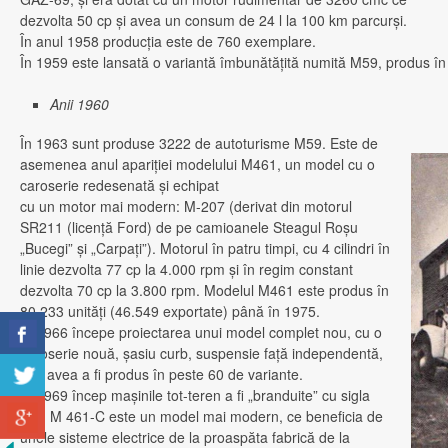
dezvolta 50 cp şi avea un consum de 24 l la 100 km parcurşi.
În anul 1958 producţia este de 760 exemplare.
În 1959 este lansată o variantă îmbunătăţită numită M59, produs în
Anii 1960
În 1963 sunt produse 3222 de autoturisme M59. Este de
asemenea anul apariţiei modelului M461, un model cu o
caroserie redesenată şi echipat
cu un motor mai modern: M-207 (derivat din motorul
SR211 (licenţă Ford) de pe camioanele Steagul Roşu
„Bucegi” şi „Carpaţi”). Motorul în patru timpi, cu 4 cilindri în
linie dezvolta 77 cp la 4.000 rpm şi în regim constant
dezvolta 70 cp la 3.800 rpm. Modelul M461 este produs în
80.233 unităţi (46.549 exportate) până în 1975.
În 1966 începe proiectarea unui model complet nou, cu o
caroserie nouă, şasiu curb, suspensie faţă independentă,
cea avea a fi produs în peste 60 de variante.
În 1969 încep maşinile tot-teren a fi „branduite” cu sigla
Aro. M 461-C este un model mai modern, ce beneficia de
unele sisteme electrice de la proaspăta fabrică de la