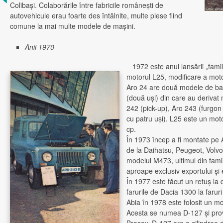
Colibaşi. Colaborările între fabricile româneşti de
autovehicule erau foarte des întâlnite, multe piese fiind
comune la mai multe modele de maşini.
Anii 1970
1972 este anul lansării „familie
motorul L25, modificare a moto
Aro 24 are două modele de baz
(două uşi) din care au derivat
242 (pick-up), Aro 243 (furgon
cu patru uşi). L25 este un mo
cp.
În 1973 încep a fi montate pe 
de la Daihatsu, Peugeot, Volvo
modelul M473, ultimul din fami
aproape exclusiv exportului şi
În 1977 este făcut un retuş la d
farurile de Dacia 1300 la farur
Abia în 1978 este folosit un m
Acesta se numea D-127 şi prov