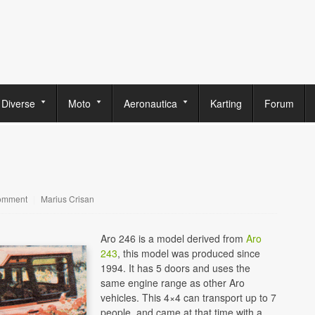
Diverse
Moto
Aeronautica
Karting
Forum
omment
|
Marius Crisan
Aro 246 is a model derived from
Aro
243
, this model was produced since
1994. It has 5 doors and uses the
same engine range as other Aro
vehicles. This 4×4 can transport up to 7
people, and came at that time with a