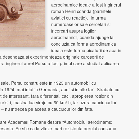
aerodinamice ideale a fost inginerul
roman Henri coanda (parintele
aviatiei cu reactie). In urma
numeroaselor sale cercetari si
incercari asupra legilor
aerodinamicii, coanda ajunge la
concluzia ca forma aerodinamica
ideala este forma picaturii de apa in
a deseneaza si experimenteaza originale caroserii de
a inginerul aurel Persu a fost primul care a studiat aplicarea
 sale, Persu construieste in 1923 un automobil cu
 in 1924, mai intai in Germania, apoi si in alte tari. Strabate cu
de interesant, fara diferential, caci, apropierea rotilor din
turisiri, masina lua viraje cu 60 km/ h, iar uzura cauciucurilor
ui – nu intrecea pe aceea a cauciucurilor din fata.
nicare Academiei Romane despre “Automobilul aerodinamic
resanta. Se stie ca la viteze mari rezistenta aerului consuma