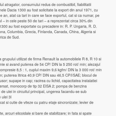
ul atragator, consumului redus de combustibil, fiabilitatii
mele Dacia 1300 au fost solicitate la export din anul 1971, cu
an, atat ca tari in care se face exportul, cat si ca numar, pe
ul – in cele peste 50 de tari – a reprezentat circa 30% din
 1300 au fost exportate cu precadere in: R. P. Ungaria, R. D.
na, Columbia, Grecia, Finlanda, Canada, China, Algeria si
erica de Sud.
 grupului utilizat de firma Renault la automobilele R 8, R 10 si
n linie si avand puterea de 54 CP/ DIN la 5 250 rot/ min; alezajul
ompresie 8,5 : 1, cuplul maxim 9,6 kgfm/ DIN la 3 000 rot/ min
n; puterea litrica 40,9 CP/ DIN sau 46,5 CP/l/SAE; blocul de
j usor; supape in cap; racirea cu lichid, capacitatea instalatiei
nversat, monocorp de tip 32 EISA 2; pompa de benzina
ul de ulei in circuitul principal, ungerea facandu-se sub
 ulei 3l
t si cutie de viteze cu patru etaje sincronizate; levier de
, arcuri elicoidale si bare de stabilizare; in fata si spate