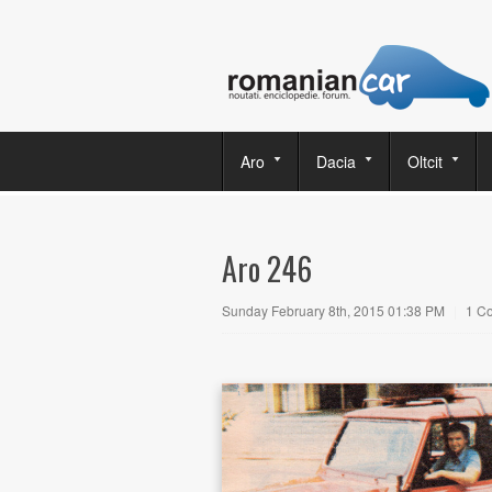
Aro
Dacia
Oltcit
Aro 246
Sunday February 8th, 2015 01:38 PM
|
1 C