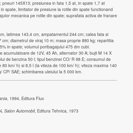
; pneuri 145X13; presiunea in fata 1,5 at, in spate 1,7 at
 in spate, limitator de presiune la rotile din spate functionand
ajutor mecanica pe rotile din spate; suprafata activa de franare
m, latimea 143,4 cm, ampatamentul 244 cm; calea fata si
 cm; diametrul de viraj 10 m; masa proprie 880 kg; repartitia
41,5% in spate; volumul portbagajului 475 dm cubi.
de acumulatoare de 12V, 45 Ah, alternator 30 A; bujii M 14 X
lui de benzina 50 l; tipul benzinei CO/ R 98 E; consumul de
e 80 km/ h) si 8,5 l (la viteza de 100 km/ h); viteza maxima 140
g/ CP/ SAE; schimbarea uleiului la 5 000 km.
ania
, 1994, Editura Flux
N,
Salon Automobil
, Editura Tehnica, 1973