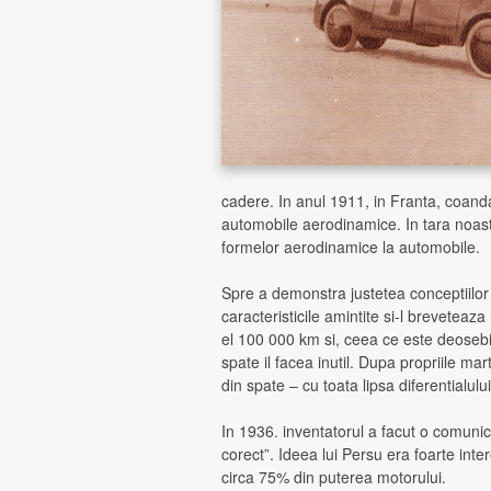
cadere. In anul 1911, in Franta, coand
automobile aerodinamice. In tara noastr
formelor aerodinamice la automobile.
Spre a demonstra justetea conceptiilor
caracteristicile amintite si-l breveteaza
el 100 000 km si, ceea ce este deosebit 
spate il facea inutil. Dupa propriile mar
din spate – cu toata lipsa diferentialul
In 1936. inventatorul a facut o comu
corect”. Ideea lui Persu era foarte inte
circa 75% din puterea motorului.