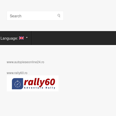
Language:
www.autopieseonline24.ro
www.rally60.ro