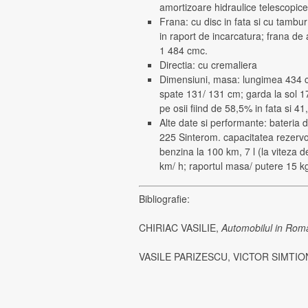
amortizoare hidraulice telescopice
Frana: cu disc in fata si cu tambur
in raport de incarcatura; frana de 
1 484 cmc.
Directia: cu cremaliera
Dimensiuni, masa: lungimea 434 c
spate 131/ 131 cm; garda la sol 17
pe osii fiind de 58,5% in fata si 
Alte date si performante: bateria 
225 Sinterom. capacitatea rezervo
benzina la 100 km, 7 l (la viteza d
km/ h; raportul masa/ putere 15 k
Bibliografie:
CHIRIAC VASILIE,
Automobilul in Rom
VASILE PARIZESCU, VICTOR SIMTIO