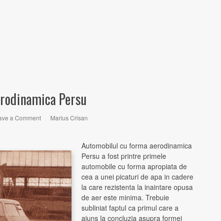
erodinamica Persu
ave a Comment
|
Marius Crisan
Automobilul cu forma aerodinamica
Persu a fost printre primele
automobile cu forma apropiata de
cea a unei picaturi de apa in cadere
la care rezistenta la inaintare opusa
de aer este minima. Trebuie
subliniat faptul ca primul care a
ajuns la concluzia asupra formei