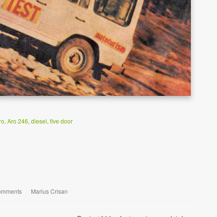
ro
,
Aro 246
,
diesel
,
five door
omments
|
Marius Crisan