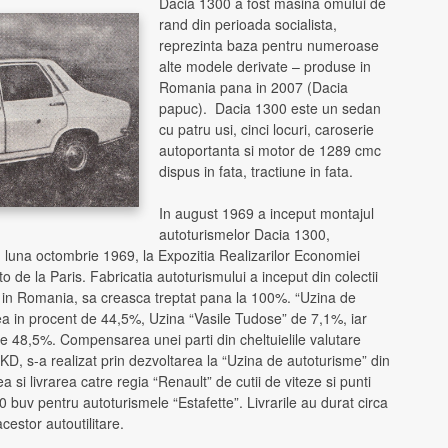
Dacia 1300 a fost masina omului de
rand din perioada socialista,
reprezinta baza pentru numeroase
alte modele derivate – produse in
Romania pana in 2007 (Dacia
papuc). Dacia 1300 este un sedan
cu patru usi, cinci locuri, caroserie
autoportanta si motor de 1289 cmc
dispus in fata, tractiune in fata.
In august 1969 a inceput montajul
autoturismelor Dacia 1300,
 luna octombrie 1969, la Expozitia Realizarilor Economiei
o de la Paris. Fabricatia autoturismului a inceput din colectii
 in Romania, sa creasca treptat pana la 100%. “Uzina de
a in procent de 44,5%, Uzina “Vasile Tudose” de 7,1%, iar
 de 48,5%. Compensarea unei parti din cheltuielile valutare
D, s-a realizat prin dezvoltarea la “Uzina de autoturisme” din
ea si livrarea catre regia “Renault” de cutii de viteze si punti
0 buv pentru autoturismele “Estafette”. Livrarile au durat circa
cestor autoutilitare.