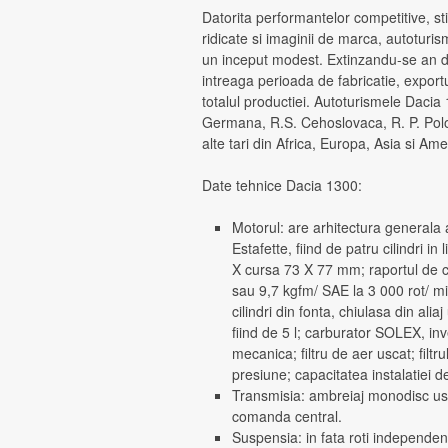
Datorita performantelor competitive, stil
ridicate si imaginii de marca, autoturis
un inceput modest. Extinzandu-se an de 
intreaga perioada de fabricatie, export
totalul productiei. Autoturismele Dacia
Germana, R.S. Cehoslovaca, R. P. Polo
alte tari din Africa, Europa, Asia si Am
Date tehnice Dacia 1300:
Motorul: are arhitectura generala a
Estafette, fiind de patru cilindri i
X cursa 73 X 77 mm; raportul de c
sau 9,7 kgfm/ SAE la 3 000 rot/ mi
cilindri din fonta, chiulasa din alia
fiind de 5 l; carburator SOLEX, i
mecanica; filtru de aer uscat; filtr
presiune; capacitatea instalatiei de
Transmisia: ambreiaj monodisc usca
comanda central.
Suspensia: in fata roti independente